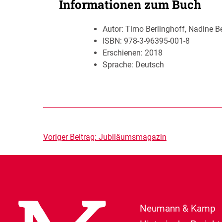
Informationen zum Buch
Autor:
Timo Berlinghoff, Nadine B
ISBN:
978-3-96395-001-8
Erschienen:
2018
Sprache: Deutsch
Beitragsnavigation
Voriger Beitrag:
Jubiläumsmagazin
Neumann & Kamp