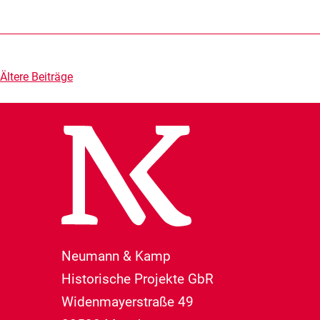
Beitragsnavigation
Ältere Beiträge
Neumann & Kamp
Historische Projekte GbR
Widenmayerstraße 49