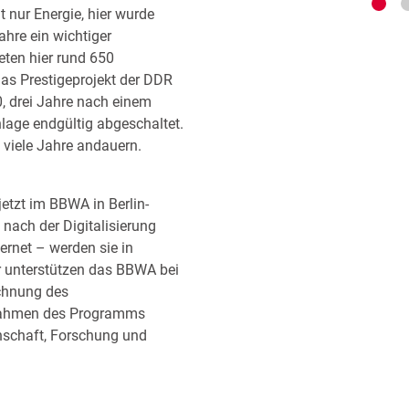
 nur Energie, hier wurde
ahre ein wichtiger
eten hier rund 650
s Prestigeprojekt der DDR
, drei Jahre nach einem
nlage endgültig abgeschaltet.
 viele Jahre andauern.
etzt im BBWA in Berlin-
rk Rheinsberg, Januar 1990
 nach der Digitalisierung
rnet – werden sie in
r unterstützen das BBWA bei
ichnung des
 Rahmen des Programms
enschaft, Forschung und