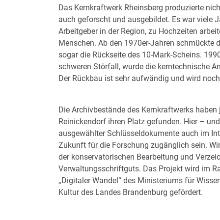
Das Kernkraftwerk Rheinsberg produzierte nicht
auch geforscht und ausgebildet. Es war viele J
Arbeitgeber in der Region, zu Hochzeiten arbeit
Menschen. Ab den 1970er-Jahren schmückte da
sogar die Rückseite des 10-Mark-Scheins. 1990
schweren Störfall, wurde die kerntechnische A
Der Rückbau ist sehr aufwändig und wird noch
Die Archivbestände des Kernkraftwerks haben j
Warte im Kernkraftwe
Reinickendorf ihren Platz gefunden. Hier – und
ausgewählter Schlüsseldokumente auch im Inte
Zukunft für die Forschung zugänglich sein. Wi
der konservatorischen Bearbeitung und Verze
Verwaltungsschriftguts. Das Projekt wird im
„Digitaler Wandel“ des Ministeriums für Wiss
Kultur des Landes Brandenburg gefördert.