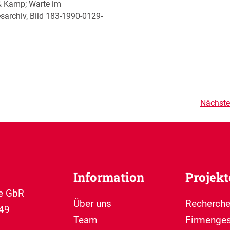
 & Kamp; Warte im
sarchiv, Bild 183-1990-0129-
Nächster
Information
Projekt
te GbR
Über uns
Recherche
49
Team
Firmenges