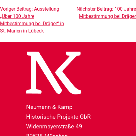
Beitragsnavigation
Voriger Beitrag:
Ausstellung
Nächster Beitrag:
100 Jahre
„Über 100 Jahre
Mitbestimmung bei Dräger
Mitbestimmung bei Dräger“ in
St. Marien in Lübeck
Neumann & Kamp
Historische Projekte GbR
Widenmayerstraße 49