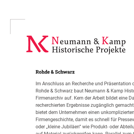
Skip
to
content
Rohde & Schwarz
Im Anschluss an Recherche und Präsentation 
Rohde & Schwarz baut Neumann & Kamp Histor
Firmenarchiv auf. Kern der Arbeit bildet eine Da
recherchierten Ergebnisse zugänglich gemach
bietet dem Unternehmen einen unkomplizierte
Firmengeschichte, damit es schnell für Presse
oder „kleine Jubiläen“ wie Produkt- oder Abtei
auf Material zurückgreifen kann. Parallel zum 