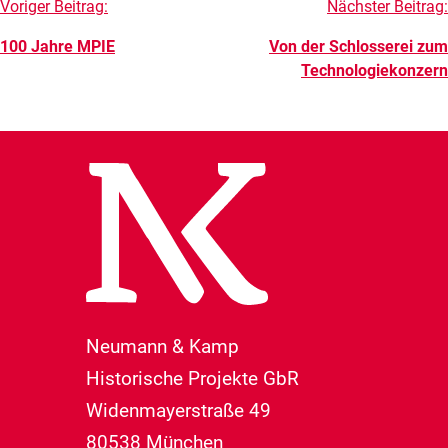
Beitragsnavigation
Voriger Beitrag:
Nächster Beitrag:
100 Jahre MPIE
Von der Schlosserei zum
Technologiekonzern
Neumann & Kamp
Historische Projekte GbR
Widenmayerstraße 49
80538 München