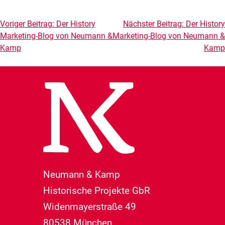
Beitragsnavigation
Voriger Beitrag:
Der History
Nächster Beitrag:
Der History
Marketing-Blog von Neumann &
Marketing-Blog von Neumann &
Kamp
Kamp
Neumann & Kamp
Historische Projekte GbR
Widenmayerstraße 49
80538 München