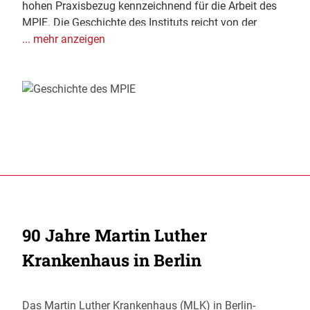
hohen Praxisbezug kennzeichnend für die Arbeit des
MPIE. Die Geschichte des Instituts reicht von der
Gründungszeit, über die Beteiligung an der
... mehr anzeigen
Rüstungsforschung im Zweiten Weltkrieg, bis hin zur
Entwicklung zu einem Teil eines weltweiten
Expertennetzwerkes. Es hat sich nunmehr von einem
reinen Werkstoffinstitut für Eisen und Stahl zu einer
Forschungseinrichtung entwickelt, die komplexe
Materialien in einem ganzheitlichen Kontext von
Konstruktion, Produktion und extremen
Umgebungsbedingungen untersucht.
90 Jahre Martin Luther
Krankenhaus in Berlin
Das Martin Luther Krankenhaus (MLK) in Berlin-